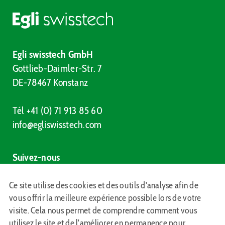
Egli swisstech GmbH
Gottlieb-Daimler-Str. 7
DE-78467 Konstanz
Tél +41 (0) 71 913 85 60
info@egliswisstech.com
Suivez-nous
Ce site utilise des cookies et des outils d'analyse afin de
vous offrir la meilleure expérience possible lors de votre
visite. Cela nous permet de comprendre comment vous
Mentions légales
utilisez le site et de l'améliorer en permanence pour